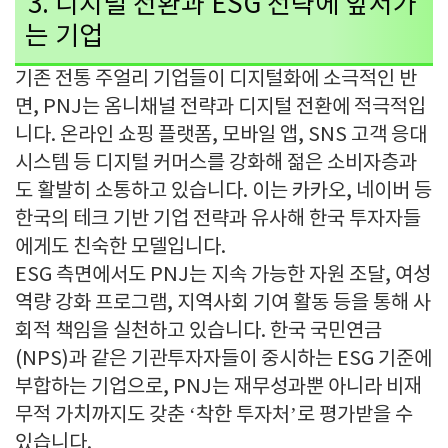
3.
디지털 전환과
ESG
전략에 앞서가
는 기업
기존 전통 주얼리 기업들이 디지털화에 소극적인 반
면
, PNJ
는 옴니채널 전략과 디지털 전환에 적극적입
니다
.
온라인 쇼핑 플랫폼
,
모바일 앱
, SNS
고객 응대
시스템 등 디지털 커머스를 강화해 젊은 소비자층과
도 활발히 소통하고 있습니다
.
이는 카카오
,
네이버 등
한국의 테크 기반 기업 전략과 유사해 한국 투자자들
에게도 친숙한 모델입니다
.
ESG
측면에서도
PNJ
는 지속 가능한 자원 조달
,
여성
역량 강화 프로그램
,
지역사회 기여 활동 등을 통해 사
회적 책임을 실천하고 있습니다
.
한국 국민연금
(NPS)
과 같은 기관투자자들이 중시하는
ESG
기준에
부합하는 기업으로
, PNJ
는 재무성과뿐 아니라 비재
무적 가치까지도 갖춘
‘
착한 투자처
’
로 평가받을 수
있습니다
.