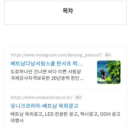
목차
https://www.instagram.com/danang_pansurf/
광고
베트남다낭서핑스쿨 판서프 럭셔
리서핑샵
도로하나만 건너면 바다 이쁜 서핑샵
국제강사자격보유한 20년경력 한인강
사 미케비치
https://www.uniquekorea.co.kr/
광고
유니크코리아-베트남 옥외광고
베트남 옥외광고, LED 전광판 광고, 택시광고, OOH 광고
대행사