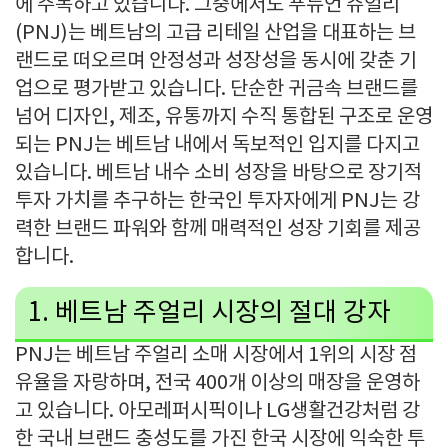
에 주목하고 있습니다
.
그중에서도 푸뉴언 쥬얼리
(PNJ)
는 베트남의 고급 리테일 산업을 대표하는 브
랜드로 떠오르며 안정성과 성장성을 동시에 갖춘 기
업으로 평가받고 있습니다
.
단순한 귀금속 브랜드를
넘어 디자인
,
제조
,
유통까지 수직 통합된 구조로 운영
되는
PNJ
는 베트남 내에서 독보적인 입지를 다지고
있습니다
.
베트남 내수 소비 성장을 바탕으로 장기적
투자 가치를 추구하는 한국인 투자자에게
PNJ
는 강
력한 브랜드 파워와 함께 매력적인 성장 기회를 제공
합니다
.
1.
베트남 주얼리 시장의 절대 강자
PNJ
는 베트남 주얼리 소매 시장에서
1
위의 시장 점
유율을 자랑하며
,
전국
400
개 이상의 매장을 운영하
고 있습니다
.
아모레퍼시픽이나
LG
생활건강처럼 강
한 국내 브랜드 충성도를 가진 한국 시장에 익숙한 투