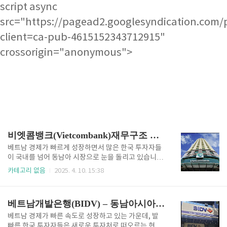
script async
src="https://pagead2.googlesyndication.com/
client=ca-pub-4615152343712915"
crossorigin="anonymous">
비엣콤뱅크(Vietcombank)재무구조 등 투자 매력 분석
베트남 경제가 빠르게 성장하면서 많은 한국 투자자들
이 국내를 넘어 동남아 시장으로 눈을 돌리고 있습니다.
그 중에서도 단연 눈에 띄는 기업이 있으니, 바로 비엣
카테고리 없음
2025. 4. 10. 15:38
콤뱅크(Vietcombank)입니다. 비엣콤뱅크는 베트남
국영 4대 은행 중 하나로, 단순한 금융기관을 넘어 베트
남 금융 산업의 현대화와 성장을 대표하는 기업입니다.
베트남개발은행(BIDV) – 동남아시아 금융시장의 숨은 강자
안정적인 수익성과 정부의 강력한 지원, 그리고 디지털
전환에 대한 선도적인 전략으로 인해 한국인 투자자들
베트남 경제가 빠른 속도로 성장하고 있는 가운데, 발
사이에서 주목받고 있습니다. 이번 블로그에서는 한국
빠른 한국 투자자들은 새로운 투자처로 떠오르는 현지