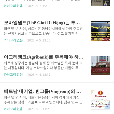
투자자의 시선에서 비엣콤뱅크의 장점을 구체적으로
금융기관에 관심을 기울이고 있습니다. 그 중에서도 베
카테고리 없음
2025. 4. 7. 15:33
살펴보며, 왜 이 기업이 베트남 시장 진출을 고려하는
트남개발은행(BIDV)은 눈여겨볼 만한 대표적인 국영
투자자들에게 매력적인지 알아보겠습니다.1. 안정적이
은행으로, 안정성과 성장성을 겸비한 매력적인 투자 대
고 수익성 높은 재무 구조비엣콤뱅크의 가장 큰 장점 중
상입니다. 정부 주도의 개발 프로젝트와 긴밀한 연계,
모바일월드(Thế Giới Di Động)는 투자 관점
하나는 바로 견고한 재..
그리고 한-베트남 경제 협력 확대 속에서 BIDV는 단순
한 현지 은행 그 이상으로 평가받고 있습니다. 이번 포
최근 몇 년 사이, 베트남은 동남아시아에서 가장 주목받
스트에서는 한국인 투자자의 시선에서 BIDV의 강점을
는 신흥시장으로 떠오르고 있습니다. 젊고 활기찬 인구
분석하며, 왜 이 은행이 베트남 시장 진출의 전략적 교
구성, 증가하는 중산층, 디지털 전환 가속화 등 다양한
카테고리 없음
2025. 4. 5. 13:50
두보가 될 수 있는지 살펴보겠습니다.1. 정부 지원 기반
요인이 복합적으로 작용하면서 한국 투자자들 사이에
의 안정성 확보한국인 투자자 입장에서 BIDV의 가장
서도 장기적인 기회를 염두에 둔 관심이 높아지고 있죠.
큰 강점은 바로 정부 소유 은행이라는 점입니다. BIDV
이 가운데, 베트남 리테일 및 기술 시장을 선도하는 기
아그리뱅크(Agribank)를 주목해야 하는 이유
는 베트남 4대 ..
업 중 하나인 모바일월드(Mobile World Investment
Corporation / Thế Giới Di Động)는 특히 눈에 띄는
빠르게 성장하는 동남아 경제 중 베트남은 특히 눈에 띄
존재입니다. 역동적인 소비 시장에 익숙한 한국인 투자
는 시장입니다. 기술 스타트업이나 부동산 개발이 주목
자의 시각에서 보면, 모바일월드의 성장 스토리는 놀라
을 많이 받지만, 장기적이고 안정적인 수익을 원하는 투
카테고리 없음
2025. 4. 4. 13:37
울 뿐 아니라 낯설지 않게 느껴집니다. 그래서 더 주목
자자라면 눈을 돌려야 할 곳이 있습니다. 바로 베트남
할 만한 기업입니다.1. 리테일 시장에서의 지배력과 전
농업 및 농촌 개발은행, 아그리뱅크(Agribank)입니다.
략적 다각화모바일월드는 단순히 스마트폰..
베트남 최대 규모의 국책은행 중 하나인 아그리뱅크는
베트남 대기업, 빈그룹(Vingroup)의 잠재력
깊은 뿌리와 안정된 성장 기반을 갖춘 기관으로, 지속
가능하고 실질적인 장기 투자를 고려하는 한국 투자자
최근 몇 년 사이, 베트남은 동남아시아 경제에서 가장
에게 매우 매력적인 대상입니다.1. 베트남 농업·농촌 금
주목받는 성장국가로 떠오르고 있습니다. 젊은 인구 구
융의 절대 강자아그리뱅크는 단순한 상업은행이 아닙
성, 증가하는 중산층, 외국인 투자에 대한 개방성 덕분
카테고리 없음
2025. 4. 1. 13:26
니다. 베트남의 농업과 농촌 개발을 위한 핵심 금융기관
에 많은 한국 투자자들이 '다음 기회의 땅'으로 베트남