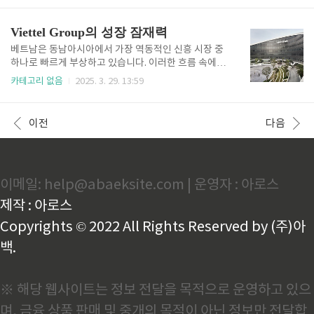
으로, 1988년에 설립된 이후 지금까지 그 사명을 이어
을 지목하고 있죠. 그리고 그 중심에는 베트남 최대 민
오고 있습니다. 현재 전국적으로 2,300개 이상의 지점
간 기업인 빈그룹(Vingroup)이 있습니다. 부동산 개발
Viettel Group의 성장 잠재력
과 거래소를 보..
업체로 시작해 현재는 자동차, 기술, 의료, 교육, 유통
등 다양한 분야를 아우르는 대기업으로 성장한 이 기업
베트남은 동남아시아에서 가장 역동적인 신흥 시장 중
은 왜 한국 투자자에게 매력적인 걸까요? 지금부터 그
하나로 빠르게 부상하고 있습니다. 이러한 흐름 속에서
강점을 살펴보겠습니다.1. 고성장 산업 전반에 걸친 뛰
많은 한국인 투자자들은 베트남 주요 기업들에 큰 관심
카테고리 없음
2025. 3. 29. 13:59
어난 사업 다각화빈그룹의 가장 큰 강점 중 하나는 베트
을 보이고 있으며, 그중에서도 Viettel Group은 단연
남의 핵심 성장 산업에 골고루 진출해 있다는 점입니다.
눈에 띄는 존재입니다. Viettel은 베트남 국방부 산하의
부동산(빈홈즈), 유통(빈컴 리테일), 헬스케어(빈멕),
국영 통신회사로, 단순한 통신 사업을 넘어서 기술, 국
이전
다음
교육..
방, 핀테크, 전자상거래, 디지털 인프라 등 다양한 분야
로 사업을 확장하고 있는 첨단 복합 기업입니다. 베트남
의 경제 성장을 장기적으로 기대하는 한국 투자자들에
게 있어 Viettel은 정부 지원, 기술 혁신, 글로벌 확장성
이메일: help@abaeksite.com | 운영자 : 아로스
이라는 세 가지 강점을 갖춘 매력적인 투자처입니다. 이
글에서는 왜 한국인 투자자들이 Viettel을 '숨겨진 보
제작 : 아로스
석'으로 주목하고 있는지를 자세히 분석해보겠..
Copyrights © 2022 All Rights Reserved by (주)아
백.
※ 해당 웹사이트는 정보 전달을 목적으로 운영하고 있으
며, 금융 상품 판매 및 중개의 목적이 아닌 정보만 전달합